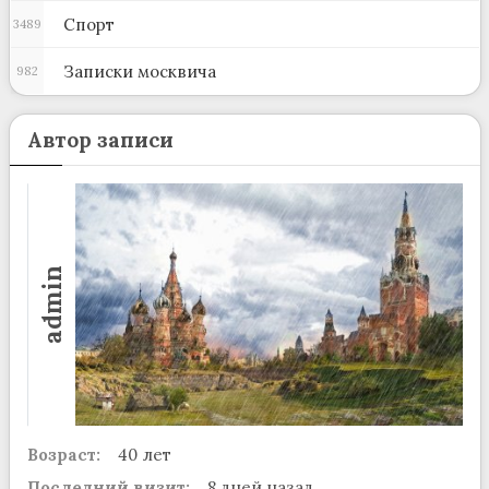
Спорт
3489
Записки москвича
982
Автор записи
admin
Возраст:
40 лет
Последний визит:
8 дней назад