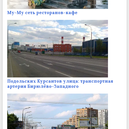
Му-Му сеть ресторанов-кафе
Подольских Курсантов улица: транспортная
артерия Бирюлёво-Западного