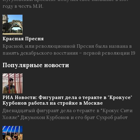
году в честь М.И.
Красная Пресня
Красной, или революционной Пресня была названа в
память декабрьского восстания – первой революции 19
Популярные новости
РИА Новости: Фигурант дела о теракте в "Крокусе"
Курбонов работал на стройке в Москве
Двенадцатый фигурант дела о теракте в "Крокус Сити
Холле" Джумохон Курбонов и его брат Сухроб работ