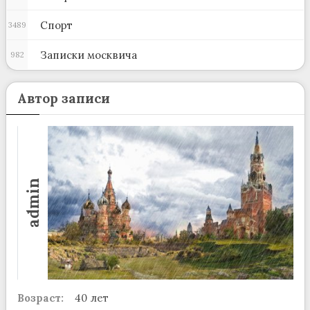
Спорт
3489
Записки москвича
982
Автор записи
admin
Возраст:
40 лет