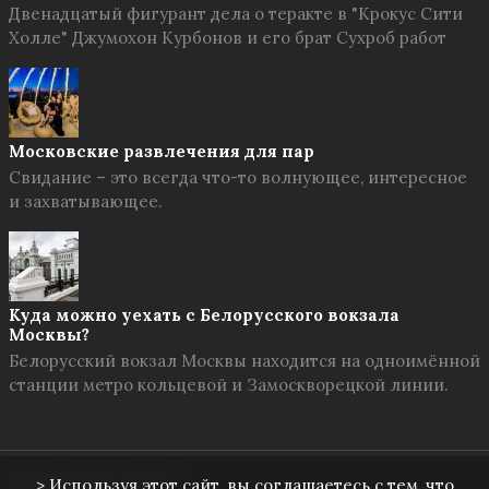
Двенадцатый фигурант дела о теракте в "Крокус Сити
Холле" Джумохон Курбонов и его брат Сухроб работ
Московские развлечения для пар
Свидание – это всегда что-то волнующее, интересное
и захватывающее.
Куда можно уехать с Белорусского вокзала
Москвы?
Белорусский вокзал Москвы находится на одноимённой
станции метро кольцевой и Замоскворецкой линии.
Твоя Москва
© 2026
> Используя этот сайт, вы соглашаетесь с тем, что