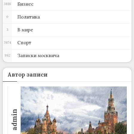
Бизнес
3818
Политика
0
В мире
3
Спорт
3474
Записки москвича
982
Автор записи
admin