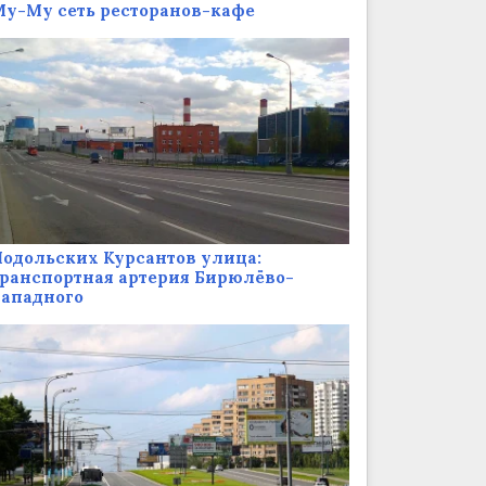
у-Му сеть ресторанов-кафе
одольских Курсантов улица:
ранспортная артерия Бирюлёво-
Западного