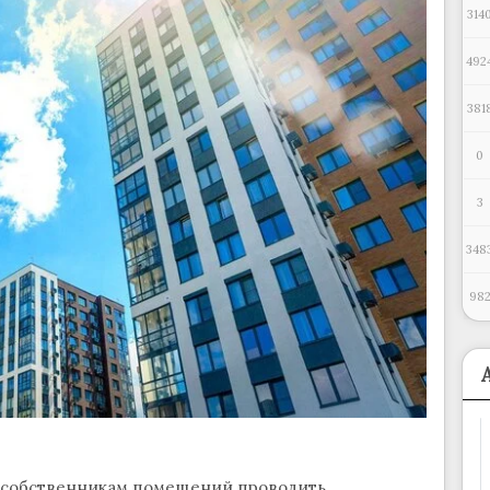
314
492
381
0
3
348
98
 собственникам помещений проводить