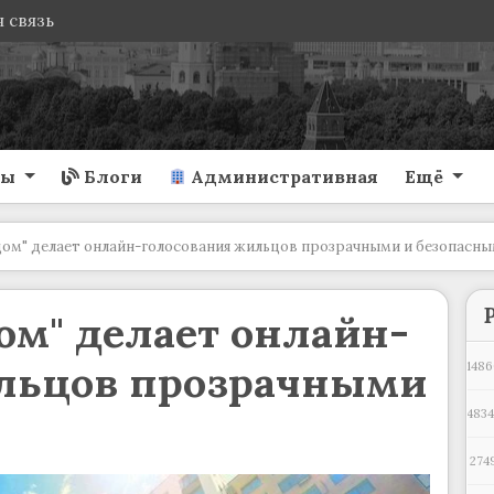
 связь
ты
Блоги
Административная
Ещё
ом" делает онлайн-голосования жильцов прозрачными и безопасн
ом" делает онлайн-
льцов прозрачными
1486
4834
274