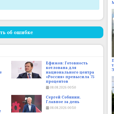
М
ть об ошибке
П
Ефимов: Готовность
т
котлована для
е
национального центра
«Россия» превысила 75
процентов
08.08.2026
00:50
Сергей Собянин.
Главное за день
08.08.2026
00:50
е