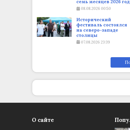
семь месяцев 2026 год
08.08.2026
00:50
Исторический
фестиваль состоялся
на северо-западе
столицы
07.08.2026
23:39
По
О сайте
Попу