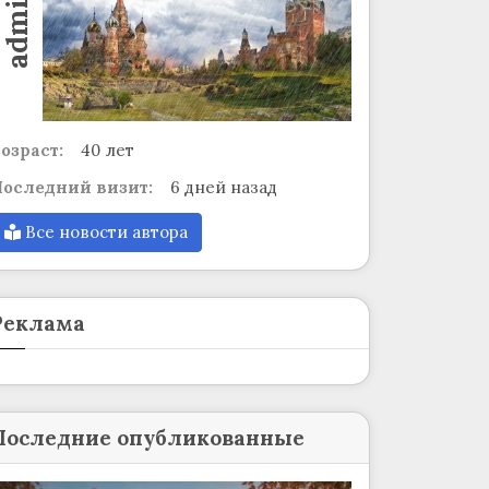
admin
озраст:
40 лет
оследний визит:
6 дней назад
Все новости автора
Реклама
Последние опубликованные