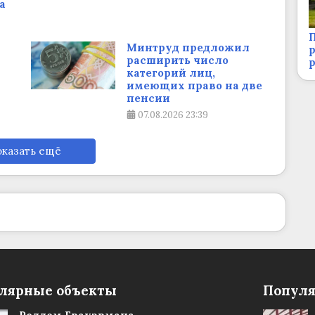
а
П
Минтруд предложил
р
расширить число
категорий лиц,
имеющих право на две
пенсии
07.08.2026
23:39
казать ещё
лярные объекты
Популя