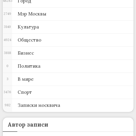
Город
48283
Мэр Москвы
2749
Культура
3140
Общество
4924
Бизнес
3818
Политика
0
В мире
3
Спорт
3476
Записки москвича
982
Автор записи