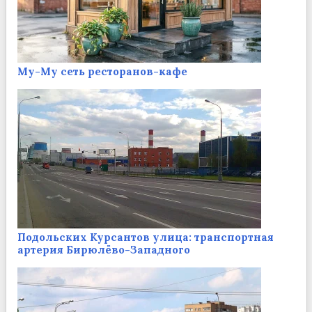
Му-Му сеть ресторанов-кафе
Подольских Курсантов улица: транспортная
артерия Бирюлёво-Западного