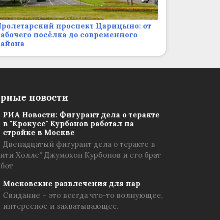
ролетарский проспект Царицыно: от
абочего посёлка до современного
района
рные новости
РИА Новости: Фигурант дела о теракте
в "Крокусе" Курбонов работал на
стройке в Москве
Двенадцатый фигурант дела о теракте в
Сити Холле" Джумохон Курбонов и его брат
абот
Московские развлечения для пар
Свидание – это всегда что-то волнующее,
интересное и захватывающее.