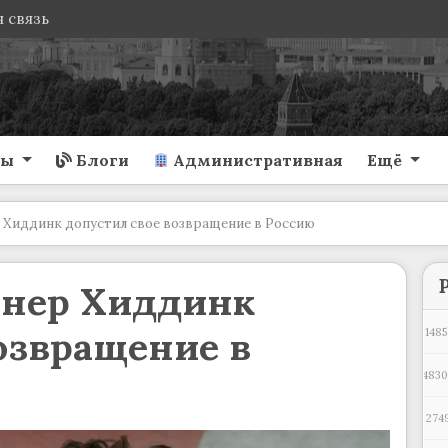
 связь
ты
Блоги
Административная
Ещё
 Хиддинк допустил свое возвращение в Россию
енер Хиддинк
озвращение в
1485
483
274