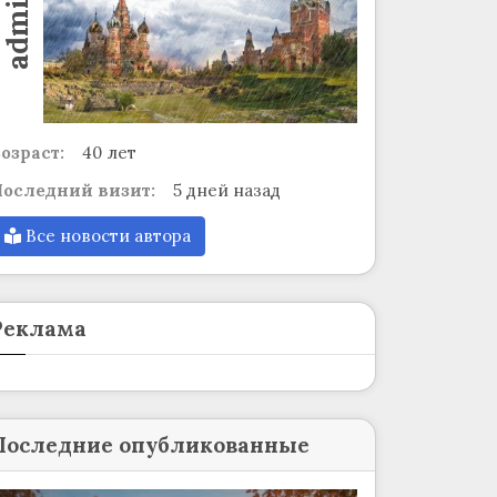
admin
озраст:
40 лет
оследний визит:
5 дней назад
Все новости автора
Реклама
Последние опубликованные