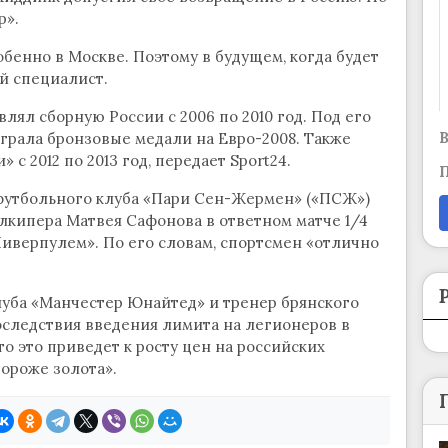
р».
обенно в Москве. Поэтому в будущем, когда будет
ый специалист.
ял сборную России с 2006 по 2010 год. Под его
В
грала бронзовые медали на Евро-2008. Также
с 2012 по 2013 год, передает Sport24.
П
футбольного клуба «Пари Сен-Жермен» («ПСЖ»)
лкипера Матвея Сафонова в ответном матче 1/4
иверпулем». По его словам, спортсмен «отлично
уба «Манчестер Юнайтед» и тренер брянского
следствия введения лимита на легионеров в
о это приведет к росту цен на российских
дороже золота».