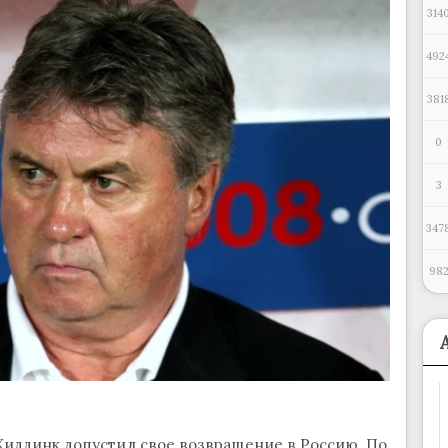
314
492
381
0
3
347
98
Хиддинк допустил свое возвращение в Россию. По