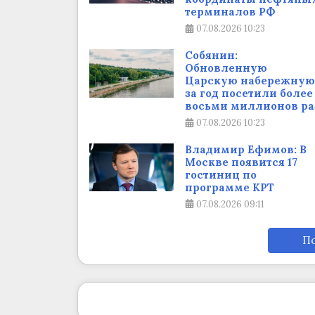
терминалов РФ
07.08.2026
10:23
Собянин:
Обновленную
Царскую набережную
за год посетили более
восьми миллионов ра
07.08.2026
10:23
Владимир Ефимов: В
Москве появится 17
гостиниц по
программе КРТ
07.08.2026
09:11
По