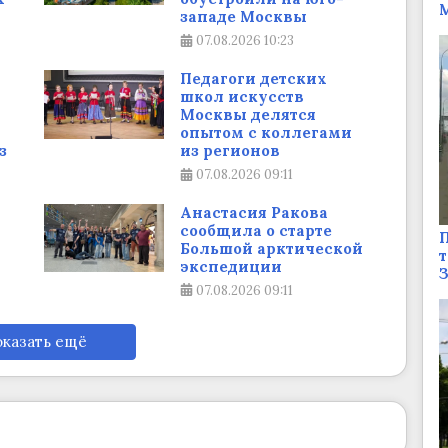
М
западе Москвы
07.08.2026
10:23
Педагоги детских
школ искусств
Москвы делятся
опытом с коллегами
з
из регионов
07.08.2026
09:11
Анастасия Ракова
сообщила о старте
П
Большой арктической
т
экспедиции
07.08.2026
09:11
казать ещё