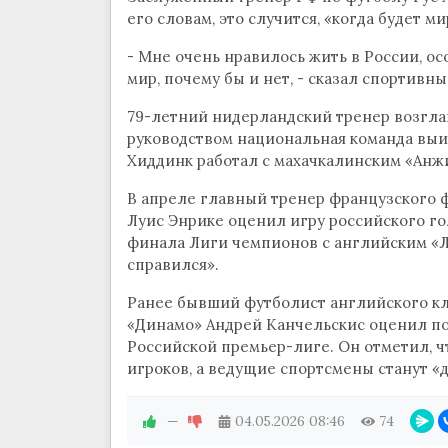
его словам, это случится, «когда будет ми
- Мне очень нравилось жить в России, ос
мир, почему бы и нет, - сказал спортивн
79-летний нидерландский тренер возглавл
руководством национальная команда выи
Хиддинк работал с махачкалинским «Анжи» 
В апреле главный тренер французского 
Луис Энрике оценил игру российского го
финала Лиги чемпионов с английским «Л
справился».
Ранее бывший футболист английского кл
«Динамо» Андрей Канчельскис оценил по
Российской премьер-лиге. Он отметил, чт
игроков, а ведущие спортсмены станут «
—
04.05.2026
08:46
74