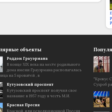
П
р
лярные объекты
Популя
Роддом Грауэрмана
В конце XIX века на месте родильного
дома имени Грауэрмана располагалась
ица на 5 кроватей , в
"Крокус 
Кутузовский проспект
Сухроб р
Кутузовский проспект получил свое
название в 1957 году в честь М.И.
Красная Пресня
Красной, или революционной Пресня