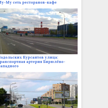
у-Му сеть ресторанов-кафе
одольских Курсантов улица:
ранспортная артерия Бирюлёво-
Западного