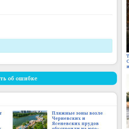
Т
С
и
ть об ошибке
т
Пляжные зоны возле
Черневских и
Ясеневских прудов
х
обустроили на юго-