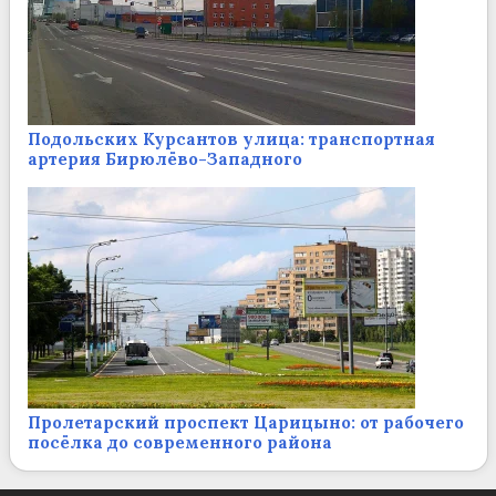
Подольских Курсантов улица: транспортная
артерия Бирюлёво-Западного
Пролетарский проспект Царицыно: от рабочего
посёлка до современного района