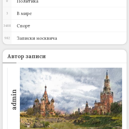
Политика
0
В мире
3
Спорт
3488
Записки москвича
982
Автор записи
admin