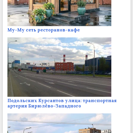
Му-Му сеть ресторанов-кафе
Подольских Курсантов улица: транспортная
артерия Бирюлёво-Западного