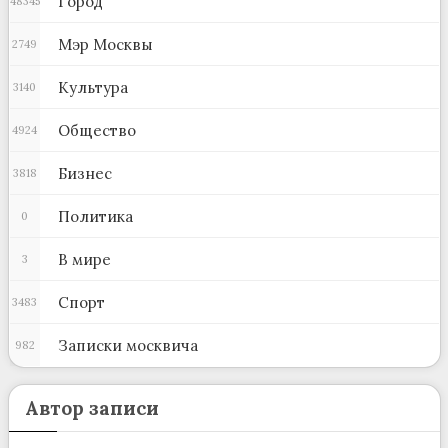
Город
48345
Мэр Москвы
2749
Культура
3140
Общество
4924
Бизнес
3818
Политика
0
В мире
3
Спорт
3483
Записки москвича
982
Автор записи