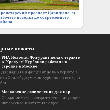
ролетарский проспект Царицыно: от
абочего посёлка до современного
района
рные новости
РИА Новости: Фигурант дела о теракте
в "Крокусе" Курбонов работал на
стройке в Москве
Двенадцатый фигурант дела о теракте в
Сити Холле" Джумохон Курбонов и его брат
абот
Московские развлечения для пар
Свидание – это всегда что-то волнующее,
интересное и захватывающее.