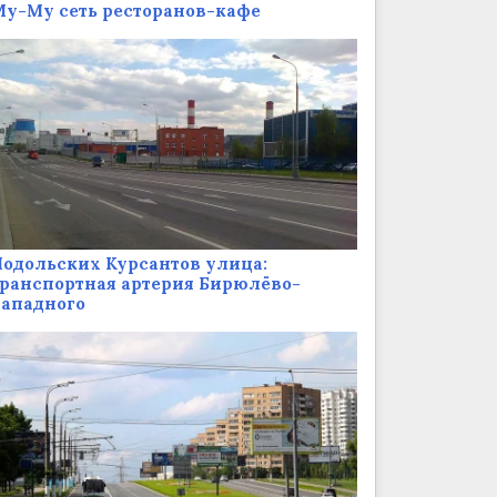
у-Му сеть ресторанов-кафе
одольских Курсантов улица:
ранспортная артерия Бирюлёво-
Западного