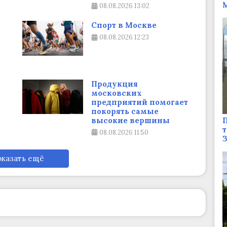
М
08.08.2026
13:02
Спорт в Москве
08.08.2026
12:23
Продукция
московских
предприятий помогает
покорять самые
П
высокие вершины
т
08.08.2026
11:50
казать ещё