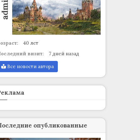
admin
озраст:
40 лет
оследний визит:
7 дней назад
Все новости автора
Реклама
Последние опубликованные