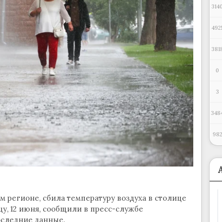
314
492
381
0
3
348
98
ом регионе, сбила температуру воздуха в столице
цу, 12 июня, сообщили в пресс-службе
оследние данные.