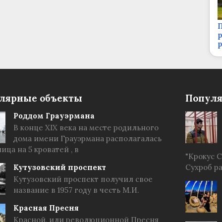
П
р
лярные объекты
Популя
Роддом Грауэрмана
В конце XIX века на месте родильного
дома имени Грауэрмана располагалась
ица на 5 кроватей , в
"Крокус 
Кутузовский проспект
Сухроб р
Кутузовский проспект получил свое
название в 1957 году в честь М.И.
Красная Пресня
Красной, или революционной Пресня