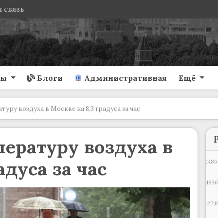
 связь
ты
Блоги
Административная
Ещё
туру воздуха в Москве на 8,3 градуса за час
пературу воздуха в
адуса за час
1486
483
274