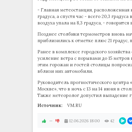
- Главная метеостанция, расположенная н
градуса, а спустя час - всего 20,3 градус
воздуха упала на 8,3 градуса, - говорится
Позднее столбики термометров вновь на
приблизились к отметке плюс 21 градус, 
Ранее в комплексе городского хозяйства
усиление ветра с порывами до 15 метров в
этим горожан и гостей столицы попросил
вблизи них автомобили.
Руководитель прогностического центра 
Москве», что в ночь с 13 на 14 июня в ст
Также метеоролог допустил выпадение г
Источник:
VM.RU
—
12.06.2026
18:00
42