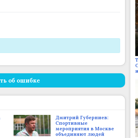
Т
С
и
ть об ошибке
а
Дмитрий Губерниев:
Спортивные
мероприятия в Москве
объединяют людей