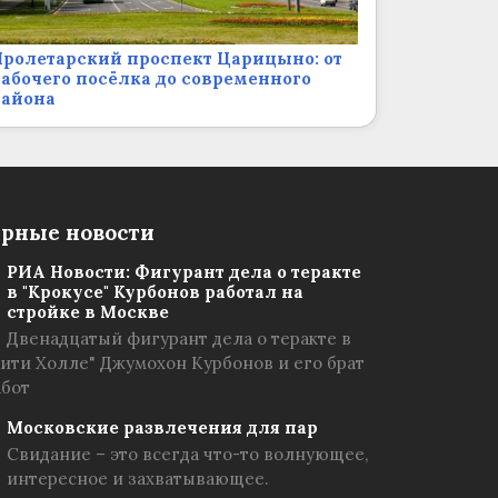
ролетарский проспект Царицыно: от
абочего посёлка до современного
района
рные новости
РИА Новости: Фигурант дела о теракте
в "Крокусе" Курбонов работал на
стройке в Москве
Двенадцатый фигурант дела о теракте в
Сити Холле" Джумохон Курбонов и его брат
абот
Московские развлечения для пар
Свидание – это всегда что-то волнующее,
интересное и захватывающее.