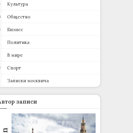
Культура
0
Общество
4
Бизнес
8
Политика
В мире
Спорт
9
Записки москвича
2
Автор записи