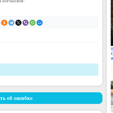
н Богомолов"
Т
С
и
ть об ошибке