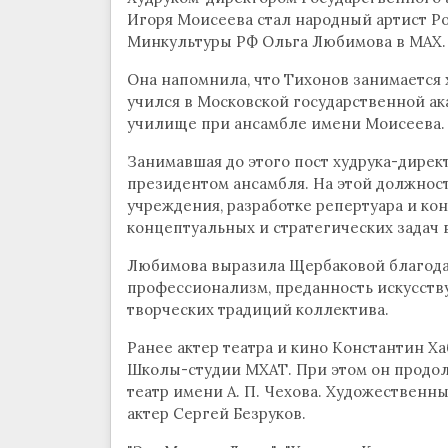
Игоря Моисеева стал народный артист Ро
Минкультуры РФ Ольга Любимова в МАХ.
Она напомнила, что Тихонов занимается х
учился в Московской государственной ака
училище при ансамбле имени Моисеева. Е
Занимавшая до этого пост худрука-дирек
президентом ансамбля. На этой должнос
учреждения, разработке репертуара и кон
концептуальных и стратегических задач 
Любимова выразила Щербаковой благода
профессионализм, преданность искусству
творческих традиций коллектива.
Ранее актер театра и кино Константин 
Школы-студии МХАТ. При этом он продо
театр имени А. П. Чехова. Художественн
актер Сергей Безруков.