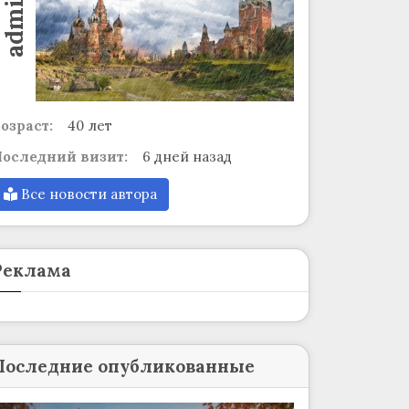
admin
озраст:
40 лет
оследний визит:
6 дней назад
Все новости автора
Реклама
Последние опубликованные