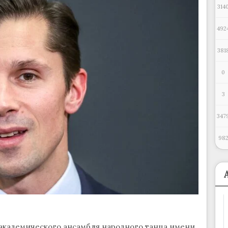
314
492
381
0
3
347
98
академического ансамбля народного танца имени