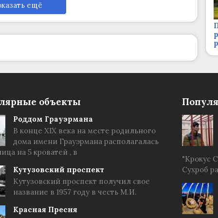
казать ещё
П
р
лярные объекты
Популя
Роддом Грауэрмана
В конце XIX века на месте родильного
дома имени Грауэрмана располагалась
ица на 5 кроватей , в
"Крокус 
Кутузовский проспект
Сухроб р
Кутузовский проспект получил свое
название в 1957 году в честь М.И.
Красная Пресня