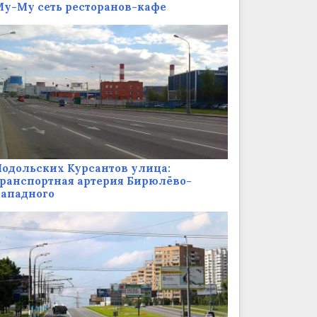
у-Му сеть ресторанов-кафе
одольских Курсантов улица:
ранспортная артерия Бирюлёво-
Западного