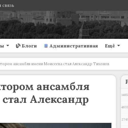
 связь
ты
Блоги
Административная
Ещё
ором ансамбля имени Моисеева стал Александр Тихонов
тором ансамбля
 стал Александр
1485
4831
274