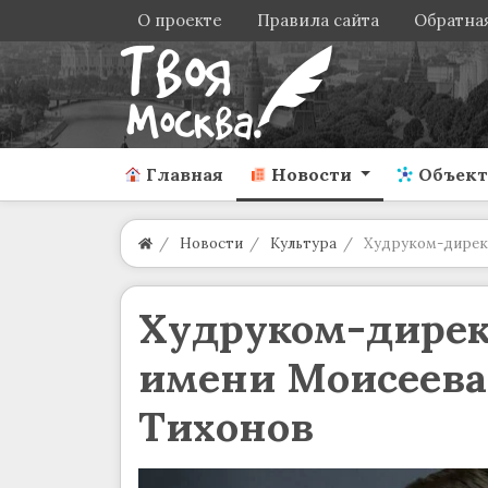
О проекте
Правила сайта
Обратная
Главная
Новости
Объек
Новости
Культура
Худруком-директ
Худруком-дирек
имени Моисеева
Тихонов