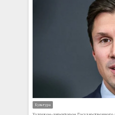
Культура
Худруком-директором Государственного 