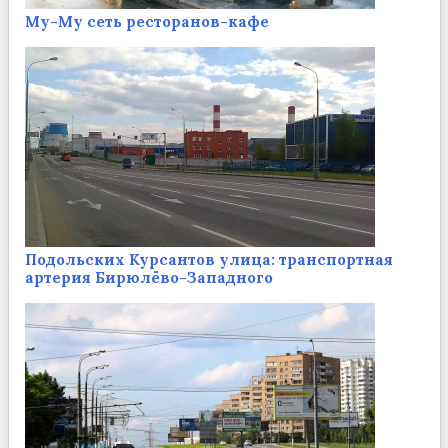
Му-Му сеть ресторанов-кафе
Подольских Курсантов улица: транспортная
артерия Бирюлёво-Западного