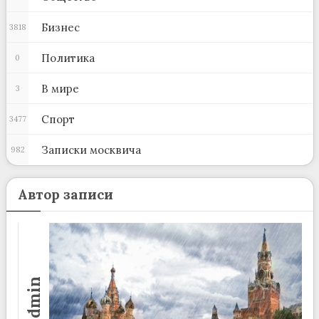
Бизнес
3818
Политика
0
В мире
3
Спорт
3477
Записки москвича
982
Автор записи
admin