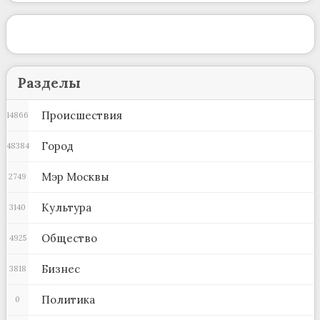
Разделы
Происшествия
14866
Город
48384
Мэр Москвы
2749
Культура
3140
Общество
4925
Бизнес
3818
Политика
0