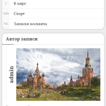
В мире
3
Спорт
3485
Записки москвича
982
Автор записи
admin