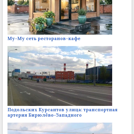
Му-Му сеть ресторанов-кафе
Подольских Курсантов улица: транспортная
артерия Бирюлёво-Западного