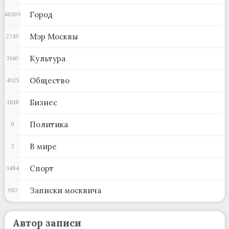
Город
48369
Мэр Москвы
2749
Культура
3140
Общество
4925
Бизнес
3818
Политика
0
В мире
3
Спорт
3484
Записки москвича
982
Автор записи