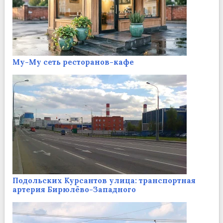
Му-Му сеть ресторанов-кафе
Подольских Курсантов улица: транспортная
артерия Бирюлёво-Западного