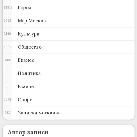
Город
48315
Мэр Москвы
2749
Культура
3140
Общество
4924
Бизнес
3818
Политика
0
В мире
3
Спорт
3478
Записки москвича
982
Автор записи