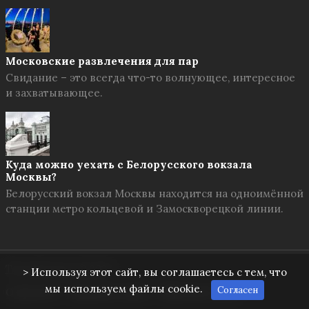
Московские развлечения для пар
Свидание – это всегда что-то волнующее, интересное
и захватывающее.
Куда можно уехать с Белорусского вокзала
Москвы?
Белорусский вокзал Москвы находится на одноимённой
станции метро кольцевой и Замоскворецкой линии.
Твоя Москва
© 2026
> Используя этот сайт, вы соглашаетесь с тем, что
мы используем файлы cookie.
Согласен
О проекте
Правила сайта
Обратная связь