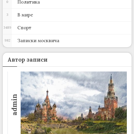
Политика
0
В мире
3
Спорт
3489
Записки москвича
982
Автор записи
admin