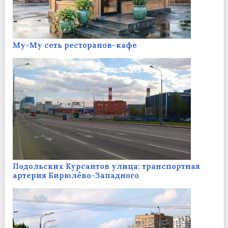
Му-Му сеть ресторанов-кафе
Подольских Курсантов улица: транспортная
артерия Бирюлёво-Западного