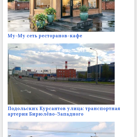
Му-Му сеть ресторанов-кафе
Подольских Курсантов улица: транспортная
артерия Бирюлёво-Западного