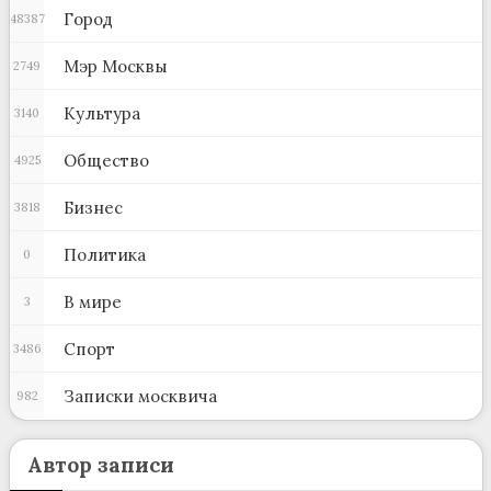
Город
48387
Мэр Москвы
2749
Культура
3140
Общество
4925
Бизнес
3818
Политика
0
В мире
3
Спорт
3486
Записки москвича
982
Автор записи