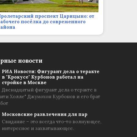
ролетарский проспект Царицыно: от
абочего посёлка до современного
района
рные новости
РИА Новости: Фигурант дела о теракте
в "Крокусе" Курбонов работал на
стройке в Москве
Двенадцатый фигурант дела о теракте в
Сити Холле" Джумохон Курбонов и его брат
абот
Московские развлечения для пар
Свидание – это всегда что-то волнующее,
интересное и захватывающее.