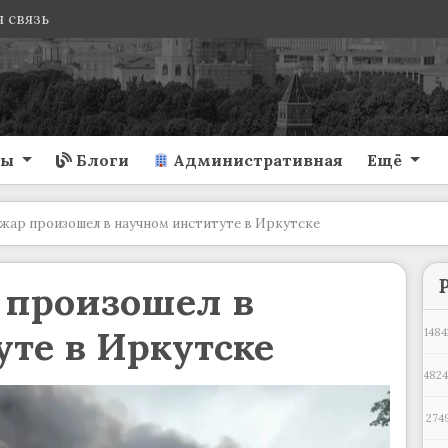
 связь
ты
Блоги
Административная
Ещё
жар произошел в научном институте в Иркутске
 произошел в
те в Иркутске
1484
4824
274