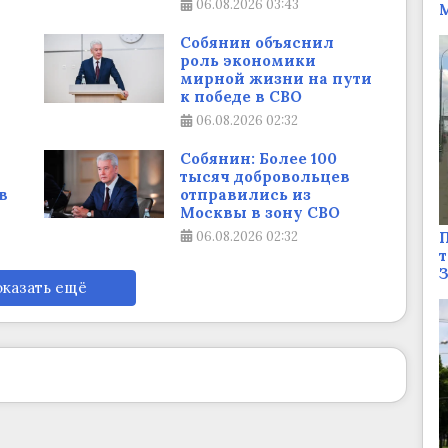
06.08.2026
03:43
М
Собянин объяснил
роль экономики
мирной жизни на пути
к победе в СВО
06.08.2026
02:32
Собянин: Более 100
тысяч добровольцев
в
отправились из
Москвы в зону СВО
П
06.08.2026
02:32
т
казать ещё