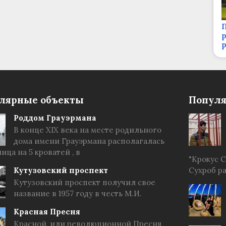
П
р
лярные объекты
Популя
Роддом Грауэрмана
В конце XIX века на месте родильного
дома имени Грауэрмана располагалась
ица на 5 кроватей , в
"Крокус 
Кутузовский проспект
Сухроб р
Кутузовский проспект получил свое
название в 1957 году в честь М.И.
Красная Пресня
Красной, или революционной Пресня