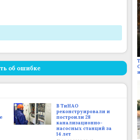
Т
С
ть об ошибке
и
В ТиНАО
реконструировали и
е
построили 28
канализационно-
насосных станций за
14 лет