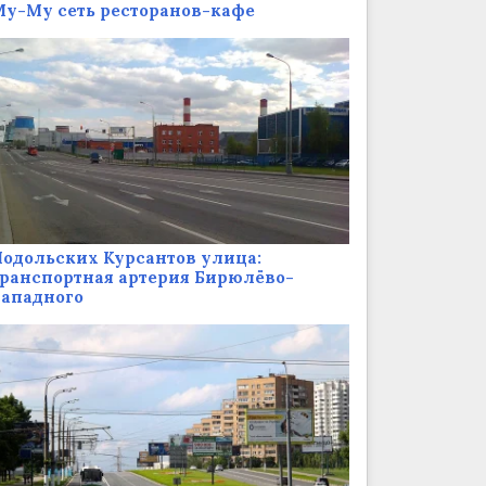
у-Му сеть ресторанов-кафе
одольских Курсантов улица:
ранспортная артерия Бирюлёво-
Западного