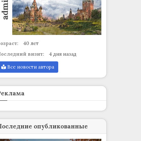
admin
озраст:
40 лет
оследний визит:
4 дня назад
Все новости автора
Реклама
Последние опубликованные