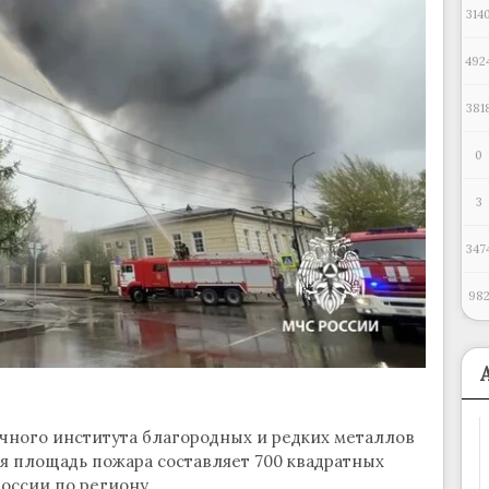
314
492
381
0
3
347
98
чного института благородных и редких металлов
я площадь пожара составляет 700 квадратных
оссии по региону.