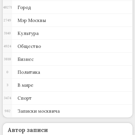
Город
48271
Мэр Москвы
2749
Культура
3140
Общество
4924
Бизнес
3818
Политика
0
В мире
3
Спорт
3474
Записки москвича
982
Автор записи