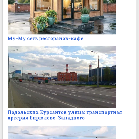
Му-Му сеть ресторанов-кафе
Подольских Курсантов улица: транспортная
артерия Бирюлёво-Западного