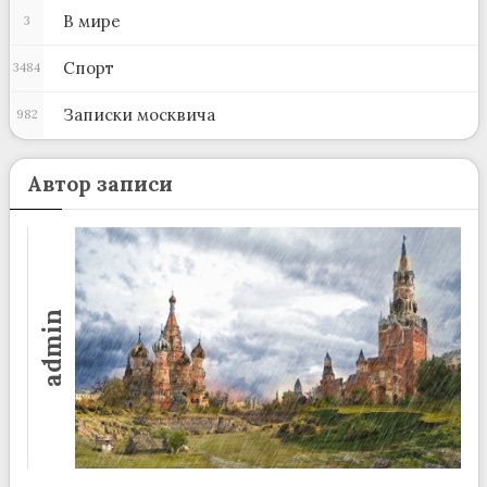
В мире
3
Спорт
3484
Записки москвича
982
Автор записи
admin