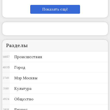
Показать ещё
Разделы
Происшествия
14857
Город
48315
Мэр Москвы
2749
Культура
3140
Общество
4924
Бизнес
3818