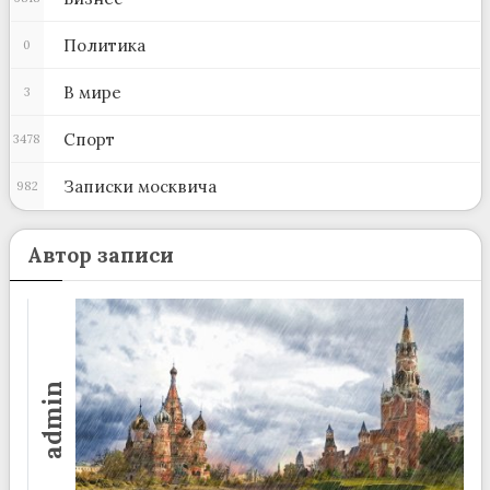
Политика
0
В мире
3
Спорт
3478
Записки москвича
982
Автор записи
admin