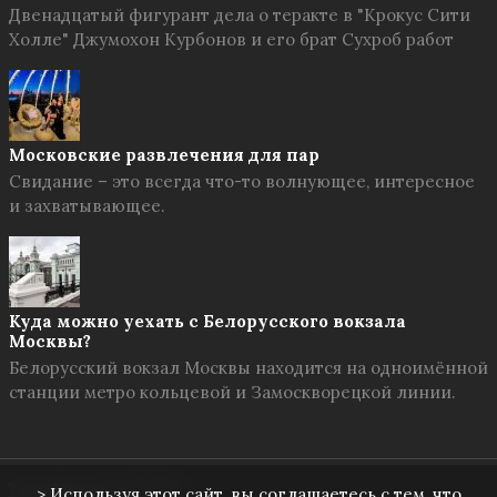
Двенадцатый фигурант дела о теракте в "Крокус Сити
Холле" Джумохон Курбонов и его брат Сухроб работ
Московские развлечения для пар
Свидание – это всегда что-то волнующее, интересное
и захватывающее.
Куда можно уехать с Белорусского вокзала
Москвы?
Белорусский вокзал Москвы находится на одноимённой
станции метро кольцевой и Замоскворецкой линии.
Твоя Москва
© 2026
> Используя этот сайт, вы соглашаетесь с тем, что