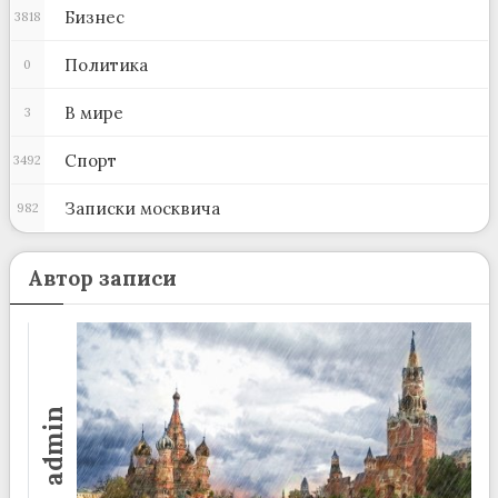
Бизнес
3818
Политика
0
В мире
3
Спорт
3492
Записки москвича
982
Автор записи
admin