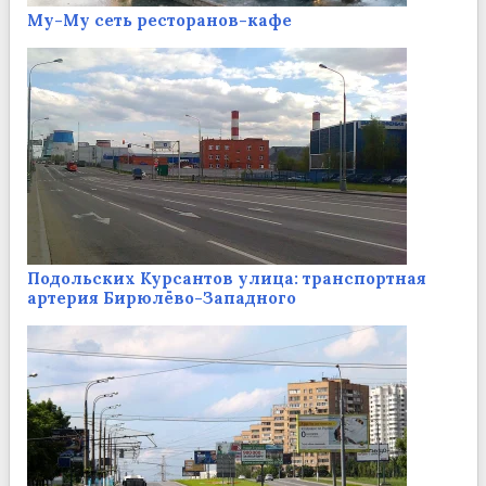
Му-Му сеть ресторанов-кафе
Подольских Курсантов улица: транспортная
артерия Бирюлёво-Западного