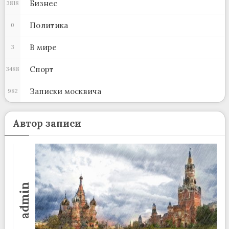
Бизнес
3818
Политика
0
В мире
3
Спорт
3488
Записки москвича
982
Автор записи
admin