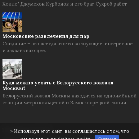
Холле" Джумохон Курбонов и его брат Сухроб работ
Московские развлечения для пар
Свидание – это всегда что-то волнующее, интересное
и захватывающее.
Куда можно уехать с Белорусского вокзала
Москвы?
Белорусский вокзал Москвы находится на одноимённой
станции метро кольцевой и Замоскворецкой линии.
Твоя Москва
© 2026
> Используя этот сайт, вы соглашаетесь с тем, что
мы используем файлы cookie.