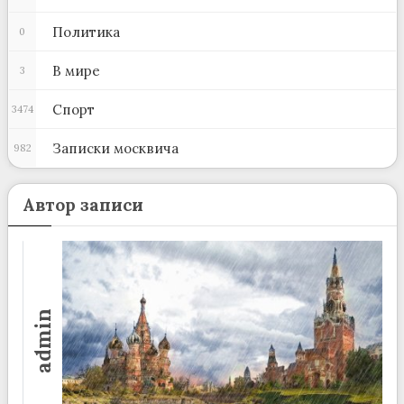
Политика
0
В мире
3
Спорт
3474
Записки москвича
982
Автор записи
admin