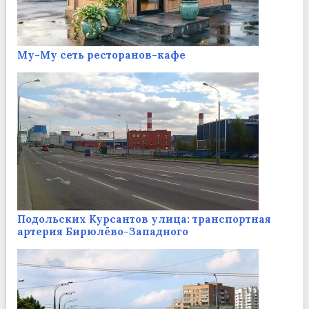
Му-Му сеть ресторанов-кафе
Подольских Курсантов улица: транспортная
артерия Бирюлёво-Западного