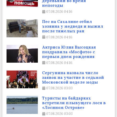
деревьями во время
непогоды
07.08.2026
04:16
Пес на Сахалине отбил
хозяина у медведя и выжил
после тяжелых ран
07.08.2026
04:16
Актриса Юлия Высоцкая
поздравила «Мосфото» с
первым днем рождения
07.08.2026
04:16
Сергунина назвала число
заявок на участие в седьмой
Московской неделе моды
07.08.2026
03:03
Туристы на байдарках
встретили плывущего лося в
«Лосином Острове»
07.08.2026
03:03