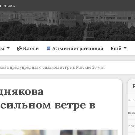
 связь
ты
Блоги
Административная
Ещё
ова предупредила о сильном ветре в Москве 26 мая
днякова
сильном ветре в
1486
483
274