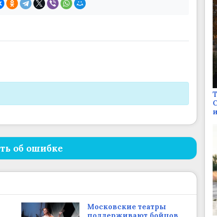
Т
С
и
ть об ошибке
Московские театры
поддерживают бойцов