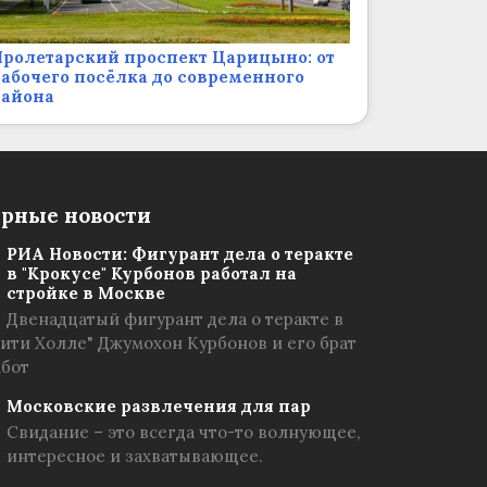
ролетарский проспект Царицыно: от
абочего посёлка до современного
района
рные новости
РИА Новости: Фигурант дела о теракте
в "Крокусе" Курбонов работал на
стройке в Москве
Двенадцатый фигурант дела о теракте в
Сити Холле" Джумохон Курбонов и его брат
абот
Московские развлечения для пар
Свидание – это всегда что-то волнующее,
интересное и захватывающее.