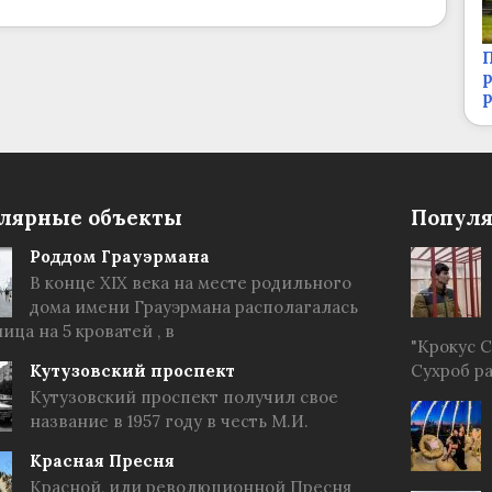
П
р
лярные объекты
Популя
Роддом Грауэрмана
В конце XIX века на месте родильного
дома имени Грауэрмана располагалась
ица на 5 кроватей , в
"Крокус 
Кутузовский проспект
Сухроб р
Кутузовский проспект получил свое
название в 1957 году в честь М.И.
Красная Пресня
Красной, или революционной Пресня