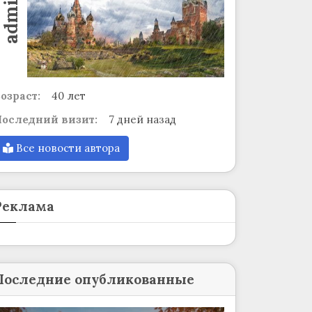
admin
озраст:
40 лет
оследний визит:
7 дней назад
Все новости автора
Реклама
Последние опубликованные