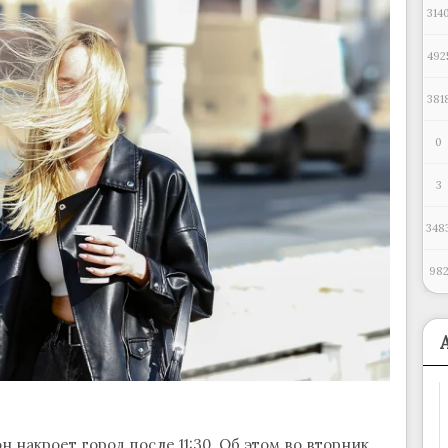
314
492
381
0
3
348
98
 накроет город после 11:30. Об этом во вторник,