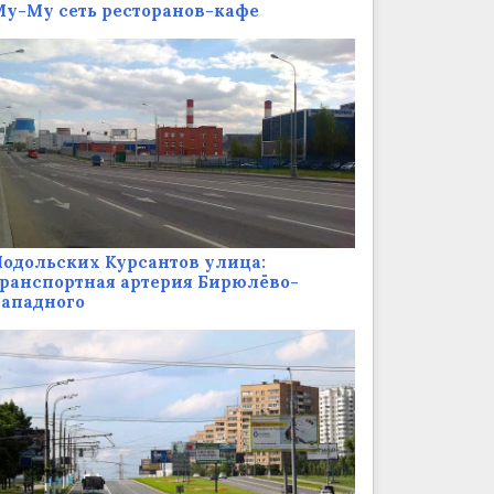
у-Му сеть ресторанов-кафе
одольских Курсантов улица:
ранспортная артерия Бирюлёво-
Западного