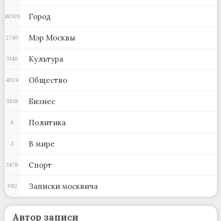
Город
48309
Мэр Москвы
2749
Культура
3140
Общество
4924
Бизнес
3818
Политика
0
В мире
3
Спорт
3478
Записки москвича
982
Автор записи