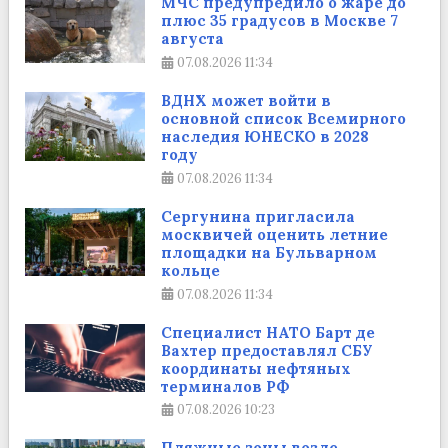
МЧС предупредило о жаре до
плюс 35 градусов в Москве 7
августа
07.08.2026
11:34
ВДНХ может войти в
основной список Всемирного
наследия ЮНЕСКО в 2028
году
07.08.2026
11:34
Сергунина пригласила
москвичей оценить летние
площадки на Бульварном
кольце
07.08.2026
11:34
Cпециалист НАТО Барт де
Вахтер предоставлял СБУ
координаты нефтяных
терминалов РФ
07.08.2026
10:23
Пляжные зоны возле