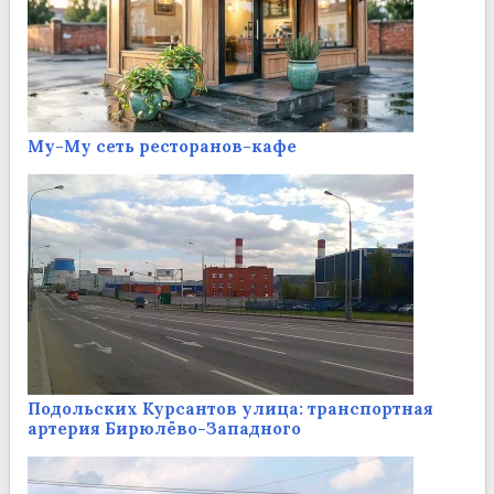
Му-Му сеть ресторанов-кафе
Подольских Курсантов улица: транспортная
артерия Бирюлёво-Западного