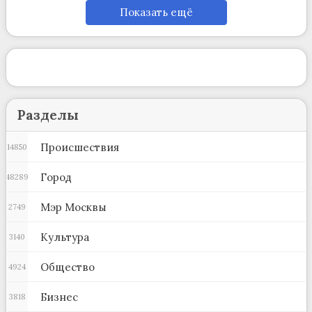
Показать ещё
Разделы
Происшествия
14850
Город
48289
Мэр Москвы
2749
Культура
3140
Общество
4924
Бизнес
3818