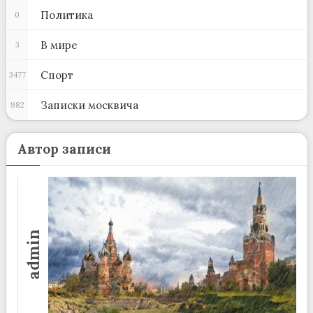
Политика
0
В мире
3
Спорт
3477
Записки москвича
982
Автор записи
admin