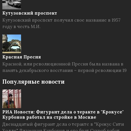
Кутузовский проспект
Кутузовский проспект получил свое название в 1957
году в честь М.И.
Красная Пресня
Красной, или революционной Пресня была названа в
память декабрьского восстания – первой революции 19
Популярные новости
РИА Новости: Фигурант дела о теракте в "Крокусе"
Курбонов работал на стройке в Москве
Двенадцатый фигурант дела о теракте в "Крокус Сити
Холле" Джумохон Курбонов и его брат Сухроб работ