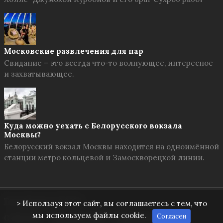
Московские развлечения для пар
Свидание – это всегда что-то волнующее, интересное
и захватывающее.
Куда можно уехать с Белорусского вокзала
Москвы?
Белорусский вокзал Москвы находится на одноимённой
станции метро кольцевой и Замоскворецкой линии.
Твоя Москва
© 2026
> Используя этот сайт, вы соглашаетесь с тем, что
мы используем файлы cookie.
Согласен
О проекте
Правила сайта
Обратная связь