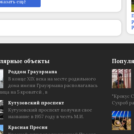
казать ещё
П
р
лярные объекты
Популя
Роддом Грауэрмана
В конце XIX века на месте родильного
дома имени Грауэрмана располагалась
ица на 5 кроватей , в
"Крокус 
Кутузовский проспект
Сухроб р
Кутузовский проспект получил свое
название в 1957 году в честь М.И.
Красная Пресня