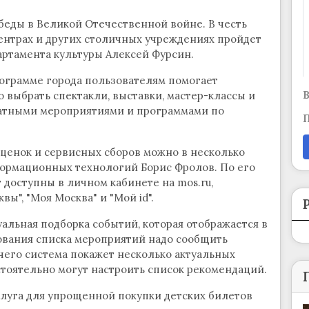
беды в Великой Отечественной войне. В честь
центрах и других столичных учреждениях пройдет
артамента культуры Алексей Фурсин.
рограмме города пользователям помогает
В
выбрать спектакли, выставки, мастер-классы и
латными мероприятиями и программами по
П
аценок и сервисных сборов можно в несколько
формационных технологий Борис Фролов. По его
 доступны в личном кабинете на mos.ru,
", "Моя Москва" и "Мой id".
альная подборка событий, которая отображается в
ования списка мероприятий надо сообщить
 чего система покажет несколько актуальных
тоятельно могут настроить список рекомендаций.
слуга для упрощенной покупки детских билетов