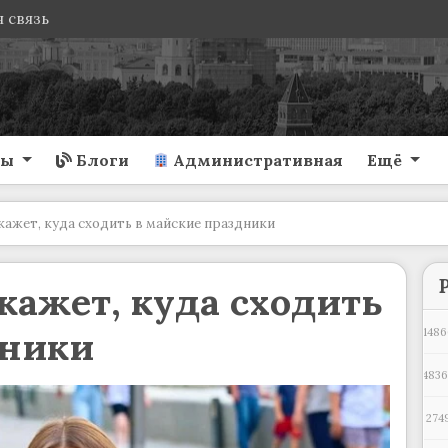
 связь
ты
Блоги
Административная
Ещё
кажет, куда сходить в майские праздники
кажет, куда сходить
дники
1486
483
274