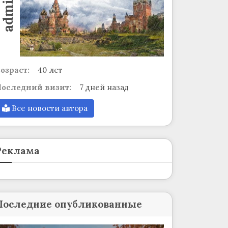
admin
озраст:
40 лет
оследний визит:
7 дней назад
Все новости автора
Реклама
Последние опубликованные