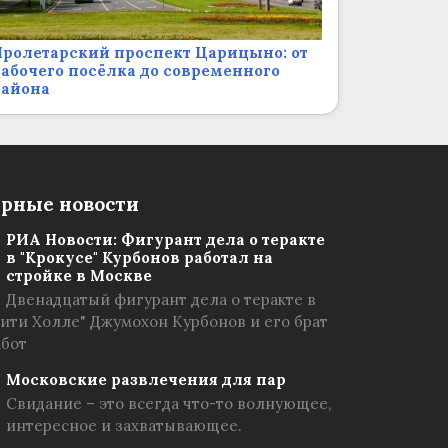
ролетарский проспект Царицыно: от
абочего посёлка до современного
района
рные новости
РИА Новости: Фигурант дела о теракте
в "Крокусе" Курбонов работал на
стройке в Москве
Двенадцатый фигурант дела о теракте в
Сити Холле" Джумохон Курбонов и его брат
абот
Московские развлечения для пар
Свидание – это всегда что-то волнующее,
интересное и захватывающее.