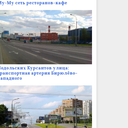
у-Му сеть ресторанов-кафе
одольских Курсантов улица:
ранспортная артерия Бирюлёво-
Западного