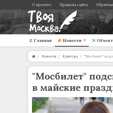
О проекте
Правила сайта
Обратная
Главная
Новости
Объек
Новости
Культура
"Мосбилет" подс
"Мосбилет" подс
в майские праз