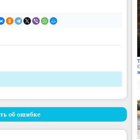
Т
С
и
ть об ошибке