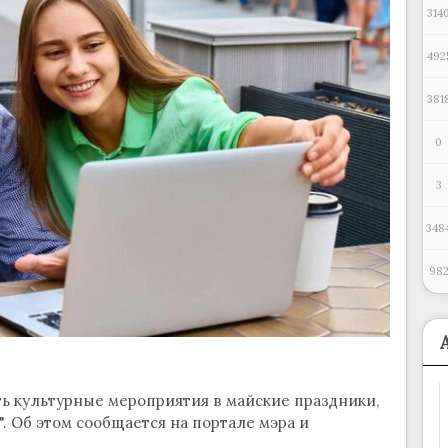
314
492
381
0
3
348
98
ь культурные мероприятия в майские праздники,
. Об этом сообщается на портале мэра и