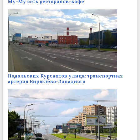
Му-Му сеть ресторанов-кафе
Подольских Курсантов улица: транспортная
артерия Бирюлёво-Западного