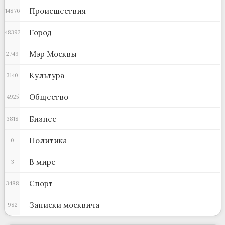
Происшествия
14876
Город
48392
Мэр Москвы
2749
Культура
3140
Общество
4925
Бизнес
3818
Политика
0
В мире
3
Спорт
3488
Записки москвича
982