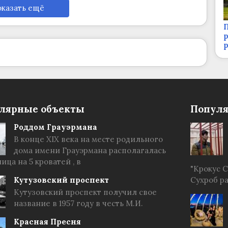
казать ещё
П
р
лярные объекты
Популя
Роддом Грауэрмана
В конце XIX века на месте родильного
дома имени Грауэрмана располагалась
ица на 5 кроватей , в
"Крокус 
Кутузовский проспект
Сухроб р
Кутузовский проспект получил свое
название в 1957 году в честь М.И.
Красная Пресня