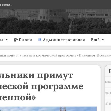
 связь
ты
Блоги
Административная
Ещё
ики примут участие в космической программе «Инженеры Вселенн
льники примут
ческой программе
1486
ленной»
483
274