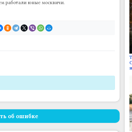
чем работали юные москвичи.
Т
С
и
ть об ошибке