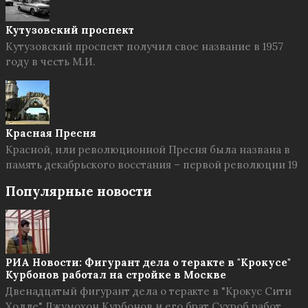
Кутузовский проспект
Кутузовский проспект получил свое название в 1957
году в честь М.И.
Красная Пресня
Красной, или революционной Пресня была названа в
память декабрьского восстания – первой революции 19
Популярные новости
РИА Новости: Фигурант дела о теракте в "Крокусе"
Курбонов работал на стройке в Москве
Двенадцатый фигурант дела о теракте в "Крокус Сити
Холле" Джумохон Курбонов и его брат Сухроб работ