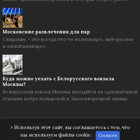
Московские развлечения для пар
Свидание – это всегда что-то волнующее, интересное
и захватывающее.
Куда можно уехать с Белорусского вокзала
Москвы?
Белорусский вокзал Москвы находится на одноимённой
станции метро кольцевой и Замоскворецкой линии.
Твоя Москва
© 2026
> Используя этот сайт, вы соглашаетесь с тем, что
мы используем файлы cookie.
Согласен
О проекте
Правила сайта
Обратная связь