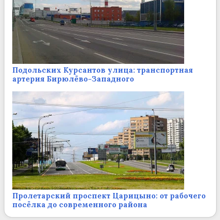
Подольских Курсантов улица: транспортная
артерия Бирюлёво-Западного
Пролетарский проспект Царицыно: от рабочего
посёлка до современного района