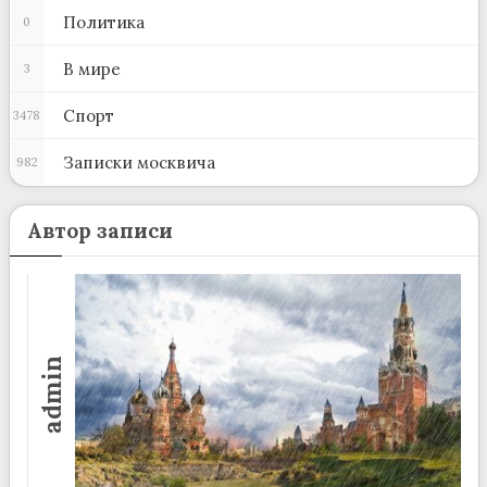
Политика
0
В мире
3
Спорт
3478
Записки москвича
982
Автор записи
admin