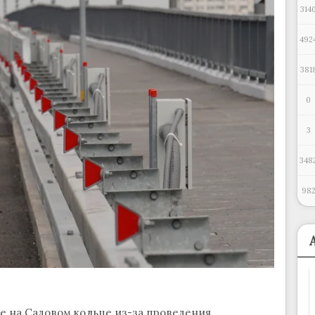
314
492
381
0
3
348
98
 на Садовом кольце из-за проведения