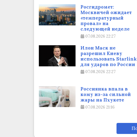
Росгидромет:
Москвичей ожидает
«температурный
провал» на
следующей неделе
07.08.2026
22:27
Илон Маск не
разрешил Киеву
использовать Starlink
для ударов по России
07.08.2026
22:27
Россиянка впала в
кому из-за сильной
жары на Пхукете
07.08.2026
21:16
По