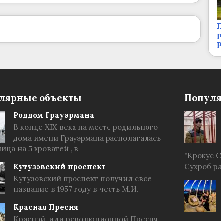
П
р
лярные объекты
Популя
Роддом Грауэрмана
В конце XIX века на месте родильного
дома имени Грауэрмана располагалась
ица на 5 кроватей , в
"Крокус 
Кутузовский проспект
Сухроб р
Кутузовский проспект получил свое
название в 1957 году в честь М.И.
Красная Пресня
Красной, или революционной Пресня