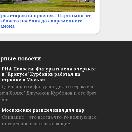
ролетарский проспект Царицыно: от
абочего посёлка до современного
района
рные новости
РИА Новости: Фигурант дела о теракте
в "Крокусе" Курбонов работал на
стройке в Москве
Двенадцатый фигурант дела о теракте в
Сити Холле" Джумохон Курбонов и его брат
абот
Московские развлечения для пар
Свидание – это всегда что-то волнующее,
интересное и захватывающее.