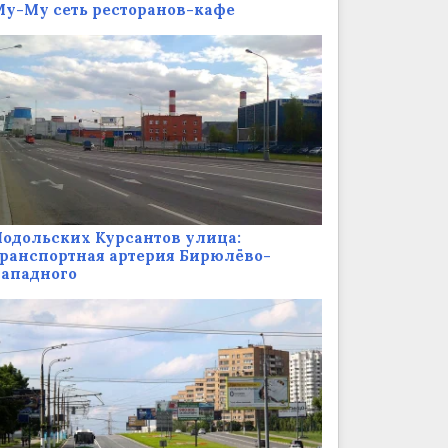
у-Му сеть ресторанов-кафе
одольских Курсантов улица:
ранспортная артерия Бирюлёво-
Западного