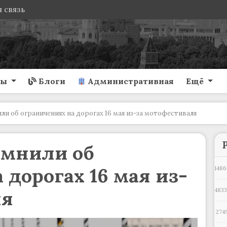
 связь
ты
Блоги
Административная
Ещё
и об ограничениях на дорогах 16 мая из-за мотофестиваля
омнили об
 дорогах 16 мая из-
1486
ля
483
274