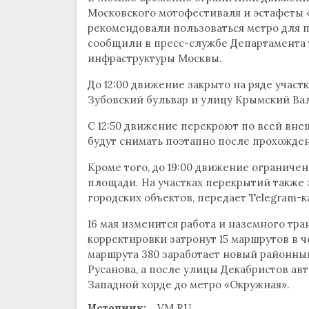
Московского мотофестиваля и эстафеты 
рекомендовали пользоваться метро для пое
сообщили в пресс-службе Департамента 
инфраструктуры Москвы.
До 12:00 движение закрыто на ряде участ
Зубовский бульвар и улицу Крымский Вал
С 12:50 движение перекроют по всей вне
будут снимать поэтапно после прохожде
Кроме того, до 19:00 движение ограниче
площади. На участках перекрытий также 
городских объектов, передает Telegram-к
16 мая изменится работа и наземного тра
корректировки затронут 15 маршрутов в ч
маршрута 380 заработает новый районный
Русанова, а после улицы Декабристов ав
Западной хорде до метро «Окружная».
Источник:
VM.RU