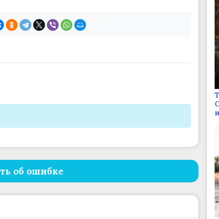
Т
С
и
ть об ошибке