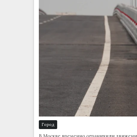
Город
В Москве временно ограничили движение