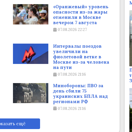
М
«Оранжевый» уровень
опасности из-за жары
отменили в Москве
вечером 7 августа
07.08.2026
22:27
Интервалы поездов
увеличили на
фиолетовой ветке в
Москве из-за человека
на пути
П
07.08.2026
21:16
т
Минобороны: ПВО за
день сбили 75
украинских БПЛА над
регионами РФ
07.08.2026
21:16
казать ещё