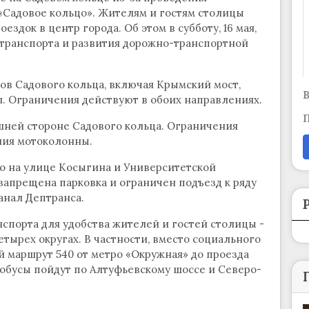
«Садовое кольцо». Жителям и гостям столицы
здок в центр города. Об этом в субботу, 16 мая,
транспорта и развития дорожно-транспортной
ков Садового кольца, включая Крымский мост,
В
. Ограничения действуют в обоих направлениях.
П
шней стороне Садового кольца. Ограничения
ния мотоколонны.
но на улице Косыгина и Университетской
запрещена парковка и ограничен подъезд к ряду
анал Дептранса.
нспорта для удобства жителей и гостей столицы -
етырех округах. В частности, вместо социального
 маршрут 540 от метро «Окружная» до проезда
тобусы пойдут по Алтуфьевскому шоссе и Северо-