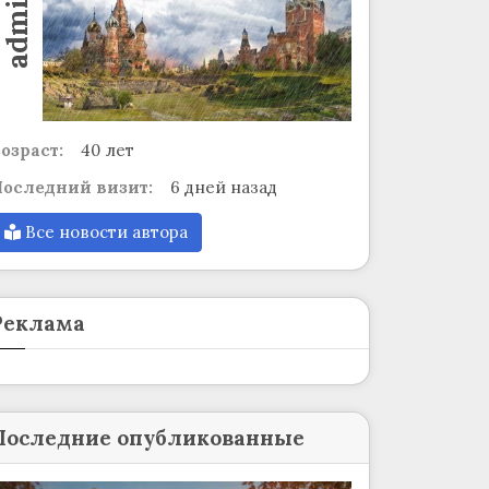
admin
озраст:
40 лет
оследний визит:
6 дней назад
Все новости автора
Реклама
Последние опубликованные