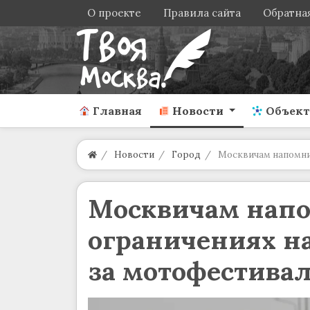
О проекте
Правила сайта
Обратная
Главная
Новости
Объек
Новости
Город
Москвичам напомнил
Москвичам нап
ограничениях на
за мотофестива