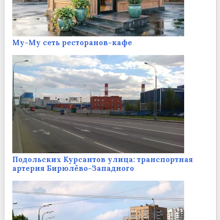
Му-Му сеть ресторанов-кафе
Подольских Курсантов улица: транспортная
артерия Бирюлёво-Западного