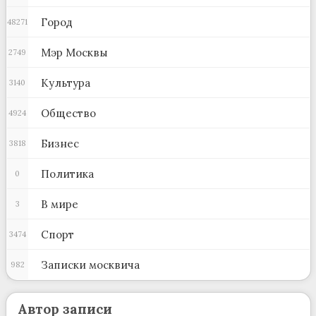
Город
48271
Мэр Москвы
2749
Культура
3140
Общество
4924
Бизнес
3818
Политика
0
В мире
3
Спорт
3474
Записки москвича
982
Автор записи