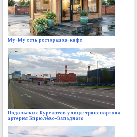
Му-Му сеть ресторанов-кафе
Подольских Курсантов улица: транспортная
артерия Бирюлёво-Западного