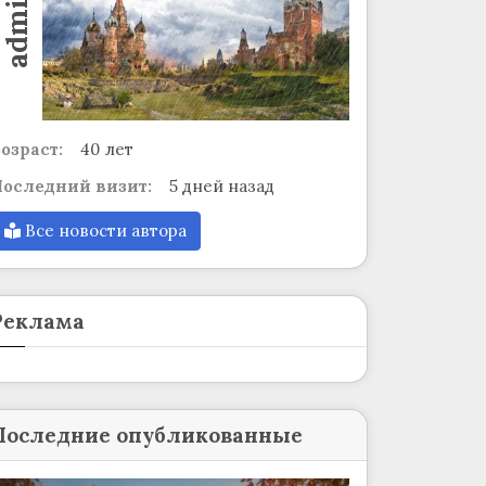
admin
озраст:
40 лет
оследний визит:
5 дней назад
Все новости автора
Реклама
Последние опубликованные