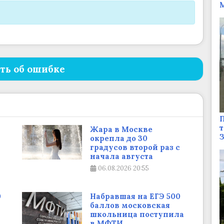
М
ть об ошибке
П
т
Жара в Москве
окрепла до 30
градусов второй раз с
начала августа
06.08.2026
20:55
0
Набравшая на ЕГЭ 500
баллов московская
школьница поступила
в МФТИ