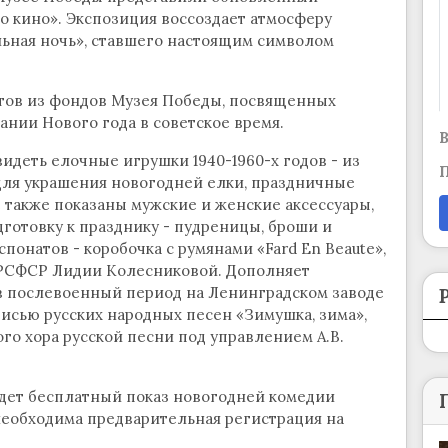
о кино». Экспозиция воссоздает атмосферу
льная ночь», ставшего настоящим символом
етов из фондов Музея Победы, посвященных
нии Нового года в советское время.
В
видеть елочные игрушки 1940-1960-х годов - из
П
 для украшения новогодней елки, праздничные
 также показаны мужские и женские аксессуары,
готовку к празднику - пудреницы, броши и
понатов - коробочка с румянами «Fard En Beaute»,
РСФСР Лидии Колесниковой. Дополняет
 послевоенный период на Ленинградском заводе
писью русских народных песен «Зимушка, зима»,
го хора русской песни под управлением А.В.
.
ждет бесплатный показ новогодней комедии
необходима предварительная регистрация на