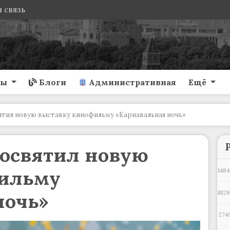
 связь
ты
Блоги
Административная
Ещё
тил новую выставку кинофильму «Карнавальная ночь»
освятил новую
фильму
1484
ночь»
482
274