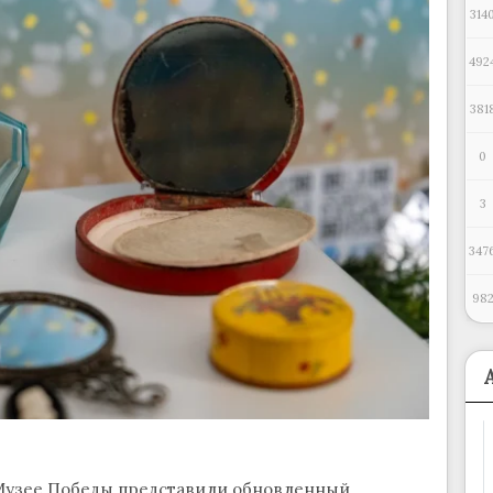
314
492
381
0
3
347
98
в Музее Победы представили обновленный