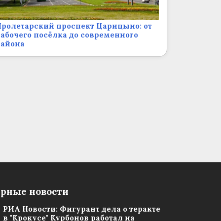
ролетарский проспект Царицыно: от
абочего посёлка до современного
района
рные новости
РИА Новости: Фигурант дела о теракте
в "Крокусе" Курбонов работал на