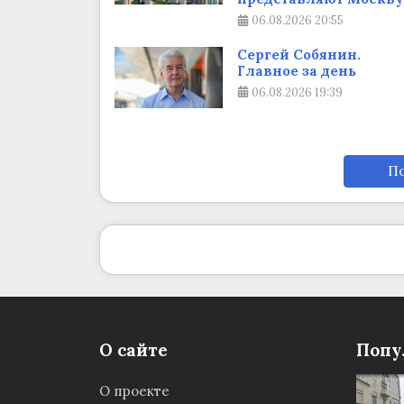
06.08.2026
20:55
Сергей Собянин.
Главное за день
06.08.2026
19:39
По
О сайте
Попу
О проекте