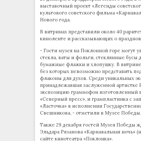
выставочный проект «Легенды советског
культового советского фильма «Карнава
Нового года.
В витринах представили около 40 рарит
киноленте и рассказывающих о празднова
- Гости музея на Поклонной горе могут у
стекла, ваты и фольги, стеклянные бусы
бумажные флажки и хлопушку. В витрине
без которых невозможно представить под
флаконы для духов. Среди уникальных экс
принадлежавшая заслуженной артистке 
экспозицию граммофон изготовленный в
«Северный пресс», и грампластинка с за
«Ласточка» в исполнении Государственно
Свешникова, - отметили в Музее Победы
Также 29 декабря гостей Музея Победы 
Эльдара Рязанова «Карнавальная ночь» (
сайте кинотеатра «Поклонка».