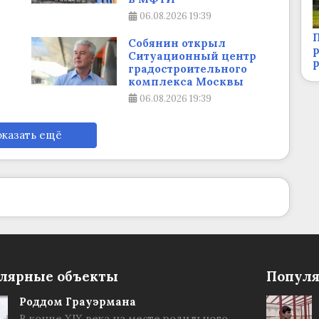
06.08.2026
19:39
П
Собянин открыл
р
Ситуационный центр
градостроительного
комплекса Москвы
06.08.2026
19:39
казать ещё
лярные объекты
Популя
Роддом Грауэрмана
В конце XIX века на месте родильного