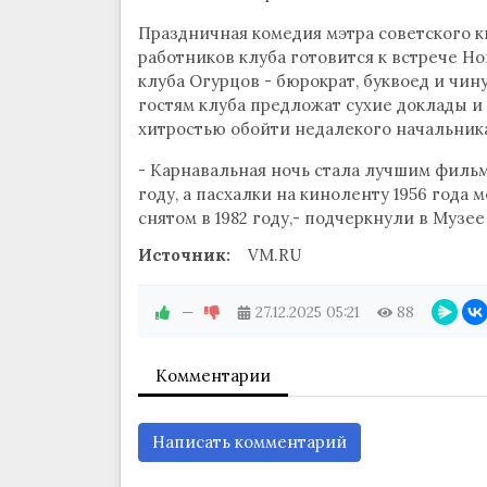
Праздничная комедия мэтра советского к
работников клуба готовится к встрече Но
клуба Огурцов - бюрократ, буквоед и чин
гостям клуба предложат сухие доклады и
хитростью обойти недалекого начальник
- Карнавальная ночь стала лучшим фильм
году, а пасхалки на киноленту 1956 года
снятом в 1982 году,- подчеркнули в Музе
Источник:
VM.RU
—
27.12.2025
05:21
88
Комментарии
Написать комментарий