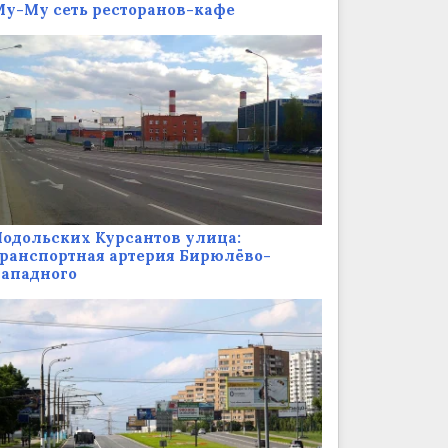
у-Му сеть ресторанов-кафе
одольских Курсантов улица:
ранспортная артерия Бирюлёво-
Западного