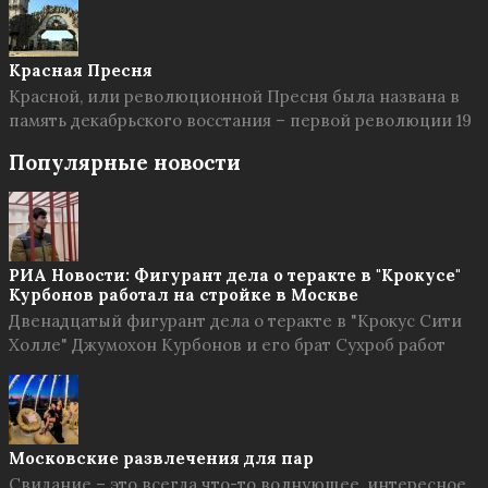
Красная Пресня
Красной, или революционной Пресня была названа в
память декабрьского восстания – первой революции 19
Популярные новости
РИА Новости: Фигурант дела о теракте в "Крокусе"
Курбонов работал на стройке в Москве
Двенадцатый фигурант дела о теракте в "Крокус Сити
Холле" Джумохон Курбонов и его брат Сухроб работ
Московские развлечения для пар
Свидание – это всегда что-то волнующее, интересное