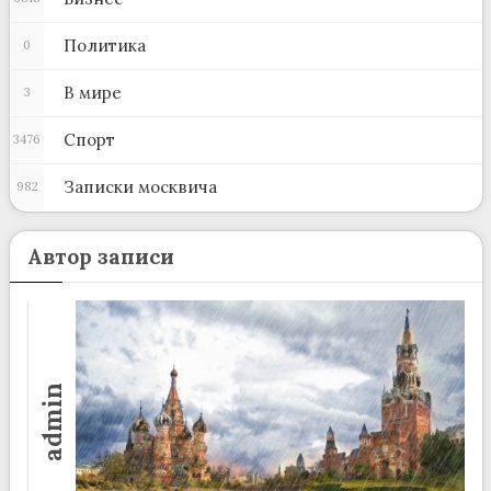
Политика
0
В мире
3
Спорт
3476
Записки москвича
982
Автор записи
admin