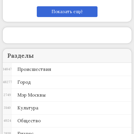
Показать ещё
Разделы
Происшествия
14847
Город
48277
Мэр Москвы
2749
Культура
3140
Общество
4924
Бизнес
3818