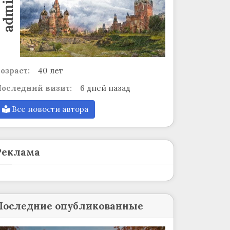
admin
озраст:
40 лет
оследний визит:
6 дней назад
Все новости автора
Реклама
Последние опубликованные