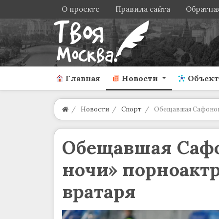
О проекте
Правила сайта
Обратная
Главная
Новости
Объек
Новости
Спорт
Обещавшая Сафонов
Обещавшая Сафо
ночи» порноактр
вратаря