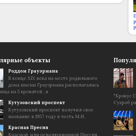
П
р
лярные объекты
Популя
Роддом Грауэрмана
В конце XIX века на месте родильного
дома имени Грауэрмана располагалась
ица на 5 кроватей , в
"Крокус 
Кутузовский проспект
Сухроб р
Кутузовский проспект получил свое
название в 1957 году в честь М.И.
Красная Пресня
Красной, или революционной Пресня