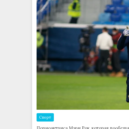
Спорт
Порноактриса Мэри Рок, которая пообещ