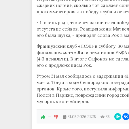
«жарких ночей», сколько тот сделает се
прокомментировала победу клуба и ответ
- Я очень рада, что матч закончился поб
отсутствие сейвов. Реакция жены Матвея
это была шутка, - приводят слова Рок в м
Французский клуб «ПСЖ» в субботу, 30 м
финальном матче Лиги чемпионов УЕФА се
(4:3 пенальти). В итоге Сафонов не сдела
это с предложением Рок.
Утром 31 мая сообщалось о задержании 4
матча. Тогда в ходе беспорядков постра
органов. Кроме того, поступила информа
Полей в Париже, повреждении городско
мусорных контейнеров.
—
31.05.2026
21:25
35