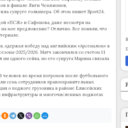
йвов в финале Лиги Чемпионов,
ила супруге голкипера. Об этом пишет Sport24.
едой «ПСЖ» и Сафонова, даже несмотря на
 на мое предложение? Отлично. Все поняли, что
атериале.
В
ая, одержал победу над английским «Арсеналом» в
П
зона-2025/2026. Матч закончился со счетом 1:1
л ни одного сейва, но его супруга Марина связала
16 человек во время погромов после футбольного
дали семь сотрудников правоохранительных
ция о поджоге грузовика в районе Елисейских
й инфраструктуры и многочисленных поджогах