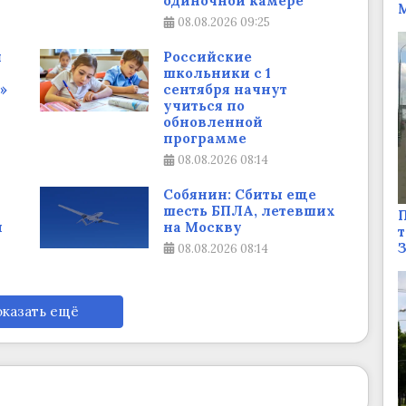
одиночной камере
М
08.08.2026
09:25
я
Российские
школьники с 1
»
сентября начнут
учиться по
обновленной
программе
08.08.2026
08:14
Собянин: Сбиты еще
шесть БПЛА, летевших
П
и
на Москву
т
08.08.2026
08:14
казать ещё