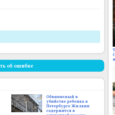
Т
С
и
ть об ошибке
Обвиняемый в
убийстве ребенка в
Петербурге Жилкин
содержится в