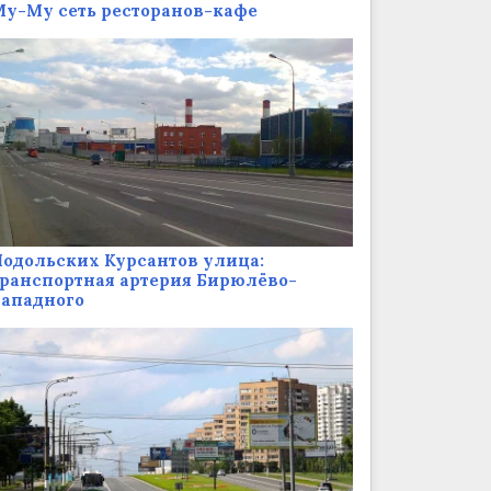
у-Му сеть ресторанов-кафе
одольских Курсантов улица:
ранспортная артерия Бирюлёво-
Западного