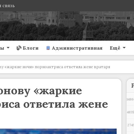
 связь
ты
Блоги
Административная
Ещё
у «жаркие ночи» порноактриса ответила жене вратаря
нову «жаркие
иса ответила жене
1486
4835
274