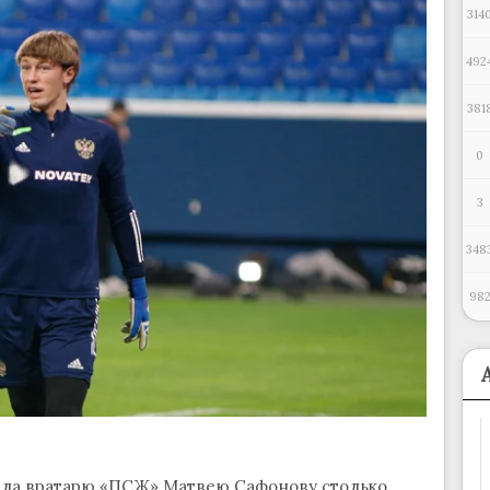
314
492
381
0
3
348
98
ала вратарю «ПСЖ» Матвею Сафонову столько