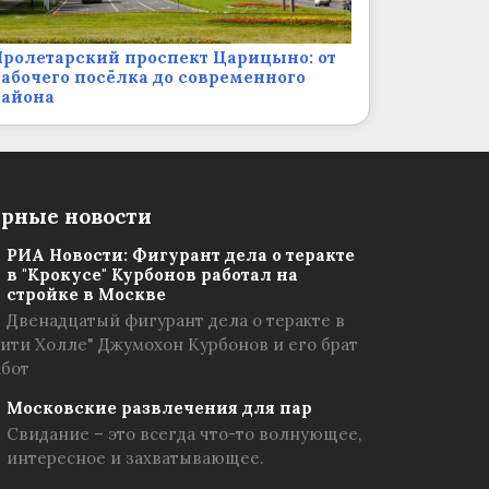
ролетарский проспект Царицыно: от
абочего посёлка до современного
района
рные новости
РИА Новости: Фигурант дела о теракте
в "Крокусе" Курбонов работал на
стройке в Москве
Двенадцатый фигурант дела о теракте в
Сити Холле" Джумохон Курбонов и его брат
абот
Московские развлечения для пар
Свидание – это всегда что-то волнующее,
интересное и захватывающее.