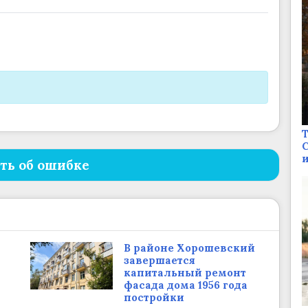
Т
С
и
ть об ошибке
В районе Хорошевский
и
завершается
капитальный ремонт
фасада дома 1956 года
постройки