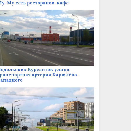
у-Му сеть ресторанов-кафе
одольских Курсантов улица:
ранспортная артерия Бирюлёво-
Западного