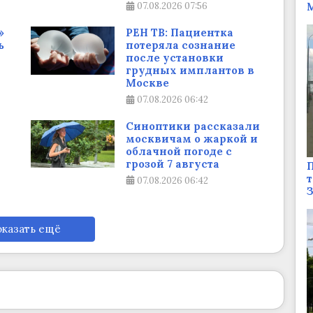
07.08.2026
07:56
М
»
РЕН ТВ: Пациентка
ь
потеряла сознание
после установки
грудных имплантов в
Москве
07.08.2026
06:42
Синоптики рассказали
москвичам о жаркой и
облачной погоде с
грозой 7 августа
П
т
07.08.2026
06:42
казать ещё