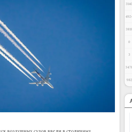
314
492
381
0
3
347
98
ск воздушных судов ввели в столичных