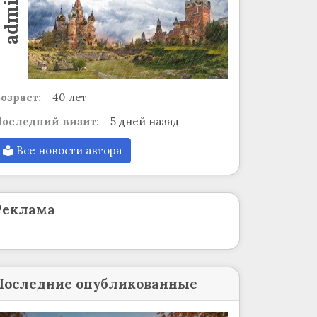
admin
озраст:
40 лет
оследний визит:
5 дней назад
Все новости автора
Реклама
Последние опубликованные