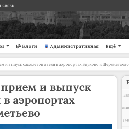
 связь
ты
Блоги
Административная
Ещё
ем и выпуск самолетов ввели в аэропортах Внуково и Шереметьево
 прием и выпуск
 в аэропортах
1485
метьево
483
274