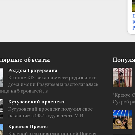
П
р
лярные объекты
Популя
Роддом Грауэрмана
В конце XIX века на месте родильного
дома имени Грауэрмана располагалась
ица на 5 кроватей , в
"Крокус 
Кутузовский проспект
Сухроб р
Кутузовский проспект получил свое
название в 1957 году в честь М.И.
Красная Пресня
Красной, или революционной Пресня