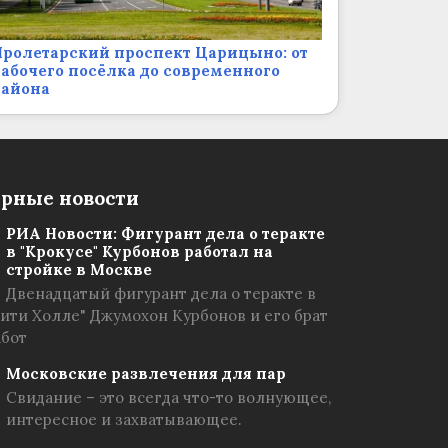
ролетарский проспект Царицыно: от
абочего посёлка до современного
района
рные новости
РИА Новости: Фигурант дела о теракте
в "Крокусе" Курбонов работал на
стройке в Москве
Двенадцатый фигурант дела о теракте в
Сити Холле" Джумохон Курбонов и его брат
абот
Московские развлечения для пар
Свидание – это всегда что-то волнующее,
интересное и захватывающее.