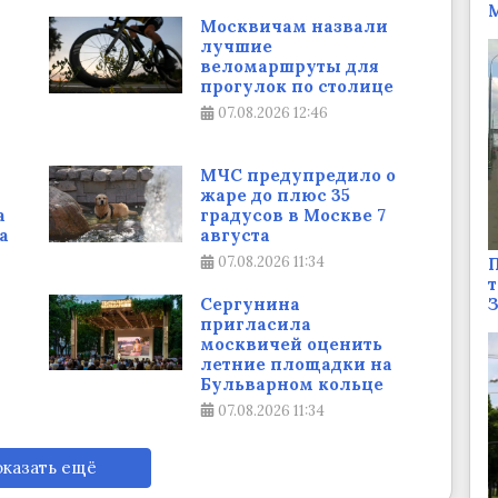
М
Москвичам назвали
лучшие
веломаршруты для
прогулок по столице
07.08.2026
12:46
МЧС предупредило о
жаре до плюс 35
а
градусов в Москве 7
а
августа
07.08.2026
11:34
П
т
Сергунина
пригласила
москвичей оценить
летние площадки на
Бульварном кольце
07.08.2026
11:34
казать ещё