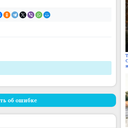
Т
С
и
ть об ошибке