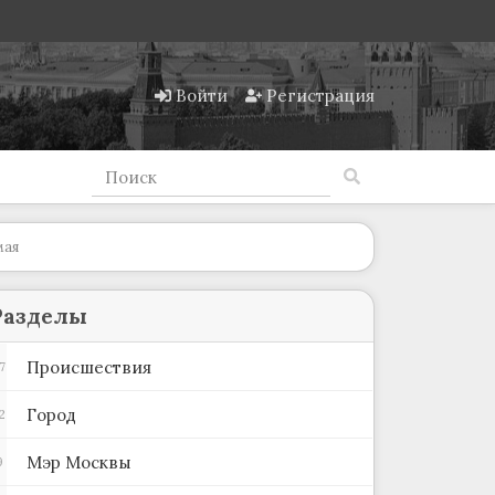
Войти
Регистрация
мая
Разделы
Происшествия
7
Город
2
Мэр Москвы
9