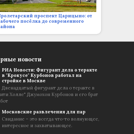
ролетарский проспект Царицыно: от
абочего посёлка до современного
района
рные новости
РИА Новости: Фигурант дела о теракте
в "Крокусе" Курбонов работал на
стройке в Москве
Двенадцатый фигурант дела о теракте в
Сити Холле" Джумохон Курбонов и его брат
абот
Московские развлечения для пар
Свидание – это всегда что-то волнующее,
интересное и захватывающее.