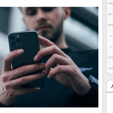
314
492
381
0
3
347
98