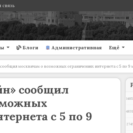
 связь
ты
Блоги
Административная
Ещё
сообщил москвичам о возможных ограничениях интернета с 5 по 9 
йн» сообщил
зможных
1485
тернета с 5 по 9
4831
274