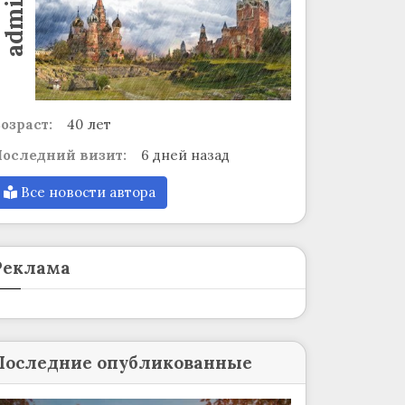
admin
озраст:
40 лет
оследний визит:
6 дней назад
Все новости автора
Реклама
Последние опубликованные