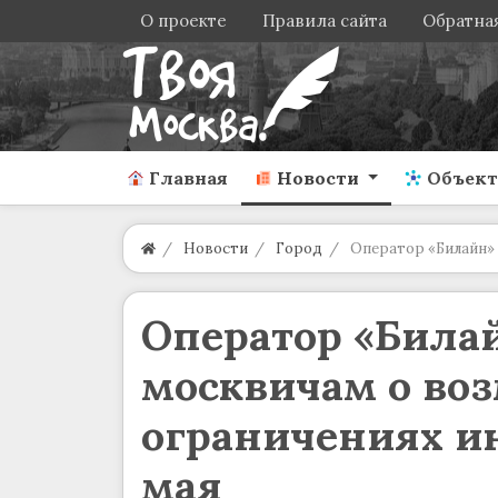
О проекте
Правила сайта
Обратная
Главная
Новости
Объек
Новости
Город
Оператор «Билайн» 
Оператор «Била
москвичам о во
ограничениях ин
мая