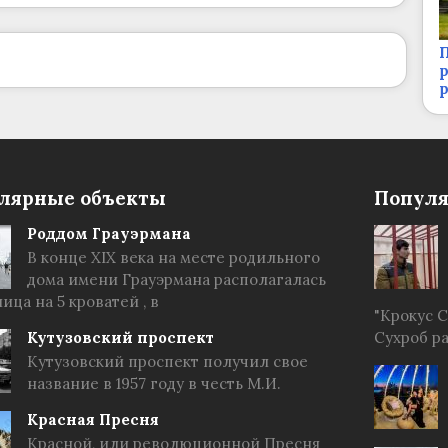
П
р
лярные объекты
Популя
Роддом Грауэрмана
В конце XIX века на месте родильного
дома имени Грауэрмана располагалась
ица на 5 кроватей , в
"Крокус 
Кутузовский проспект
Сухроб р
Кутузовский проспект получил свое
название в 1957 году в честь М.И.
Красная Пресня
Красной, или революционной Пресня