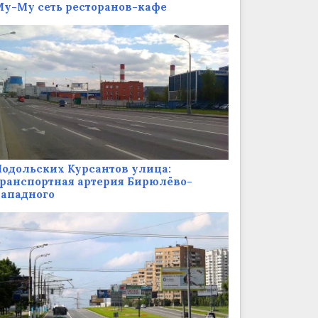
у-Му сеть ресторанов-кафе
одольских Курсантов улица:
ранспортная артерия Бирюлёво-
Западного