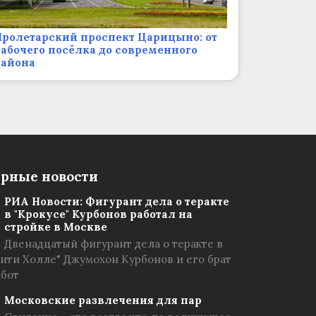
ролетарский проспект Царицыно: от
абочего посёлка до современного
района
рные новости
РИА Новости: Фигурант дела о теракте
в "Крокусе" Курбонов работал на
стройке в Москве
Двенадцатый фигурант дела о теракте в
Сити Холле" Джумохон Курбонов и его брат
абот
Московские развлечения для пар