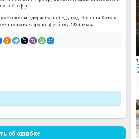
в плей-офф.
ерцеговины одержала победу над сборной Катара
 чемпионата мира по футболу 2026 года.
Т
С
и
ть об ошибке