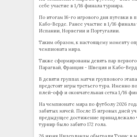
себе участие в 1/16 финала турнира.
По итогам 16-го игрового дня путевки в
Кабо-Верде. Ранее участие в 1/16 финал
Испании, Норвегии и Португалии.
Таким образом, к настоящему моменту оп
чемпионата мира.
Также сформированы девять пар первого 
Парагвай, Франция - Швеция и Кабо-Верд
В девяти группах матчи группового этапа
предстоят игры третьего тура. Именно п
плей-офф и окончательная сетка 1/16 фи
На чемпионате мира по футболу 2026 год
забитых мячей. После 15 игровых дней уч
предыдущее достижение принадлежало чем
турнир было забито 172 гола.
26 июня Нидерланды обыграли Тунис в м