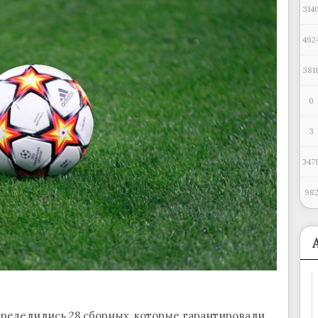
314
492
381
0
3
347
98
пределились 28 сборных, которые гарантировали