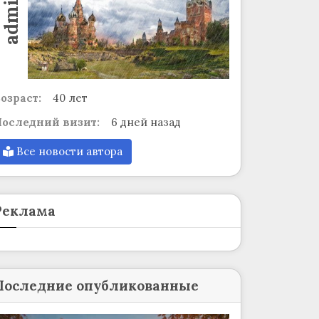
admin
озраст:
40 лет
оследний визит:
6 дней назад
Все новости автора
Реклама
Последние опубликованные