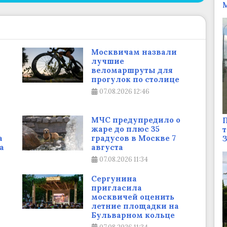
М
Москвичам назвали
лучшие
веломаршруты для
прогулок по столице
07.08.2026
12:46
МЧС предупредило о
П
жаре до плюс 35
т
а
градусов в Москве 7
а
августа
07.08.2026
11:34
Сергунина
пригласила
москвичей оценить
летние площадки на
Бульварном кольце