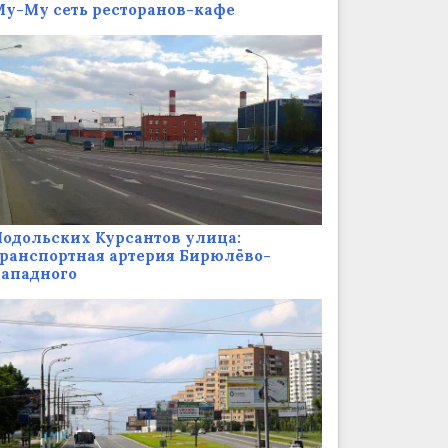
у-Му сеть ресторанов-кафе
одольских Курсантов улица:
ранспортная артерия Бирюлёво-
Западного