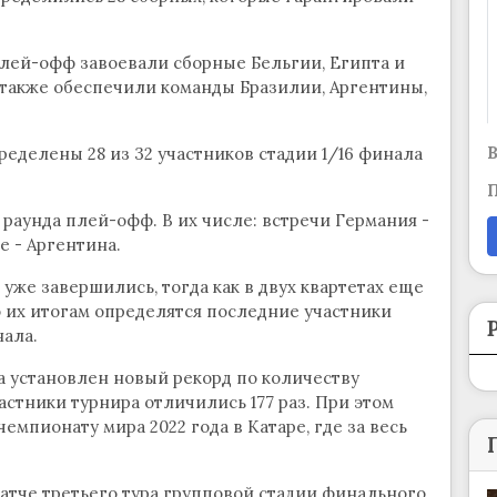
 плей-офф завоевали сборные Бельгии, Египта и
а также обеспечили команды Бразилии, Аргентины,
В
ределены 28 из 32 участников стадии 1/16 финала
П
раунда плей-офф. В их числе: встречи Германия -
е - Аргентина.
 уже завершились, тогда как в двух квартетах еще
о их итогам определятся последние участники
нала.
а установлен новый рекорд по количеству
астники турнира отличились 177 раз. При этом
пионату мира 2022 года в Катаре, где за весь
атче третьего тура групповой стадии финального