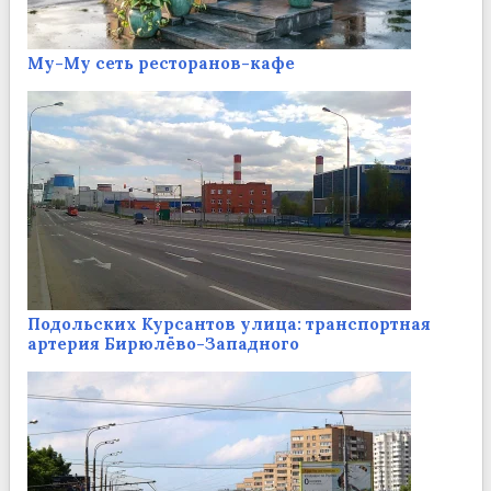
Му-Му сеть ресторанов-кафе
Подольских Курсантов улица: транспортная
артерия Бирюлёво-Западного