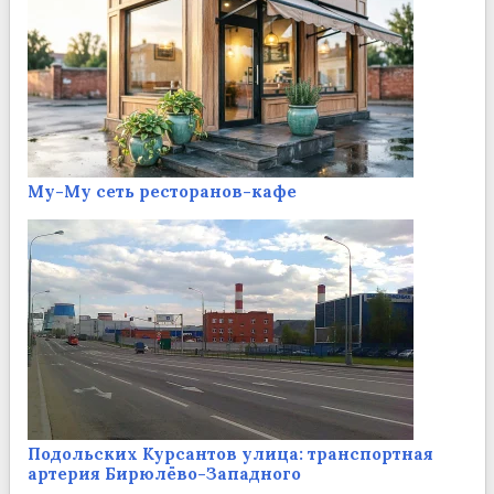
Му-Му сеть ресторанов-кафе
Подольских Курсантов улица: транспортная
артерия Бирюлёво-Западного