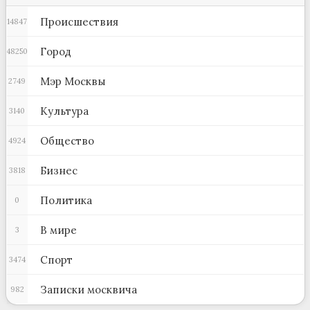
Происшествия
14847
Город
48250
Мэр Москвы
2749
Культура
3140
Общество
4924
Бизнес
3818
Политика
0
В мире
3
Спорт
3474
Записки москвича
982