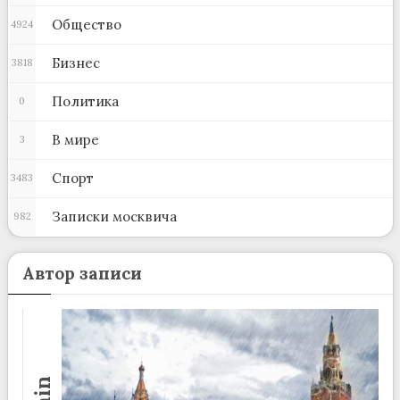
Общество
4924
Бизнес
3818
Политика
0
В мире
3
Спорт
3483
Записки москвича
982
Автор записи